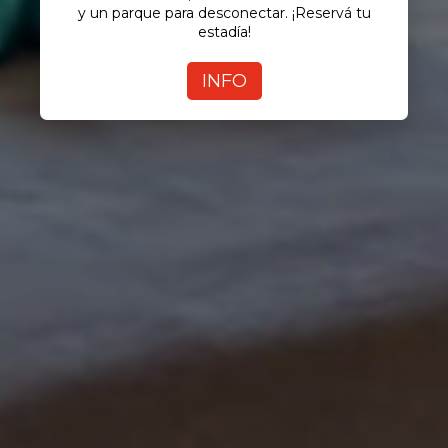
y un parque para desconectar.
¡Reservá tu
estadía!
INFO