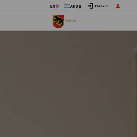
Log in
EN
ARS $
Check In