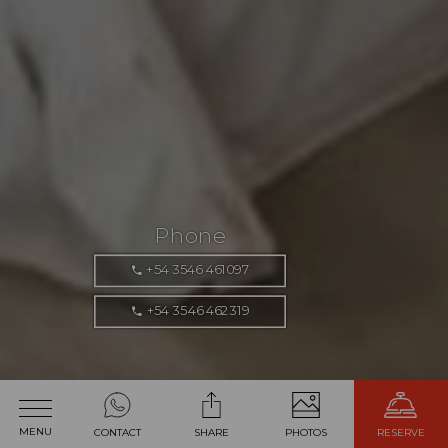
Phone
+54 3546 461097
+54 3546 462319
Berna Hotel & Spa
MENU
CONTACT
SHARE
PHOTOS
RESERVE