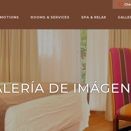
Che
te
2
adultos
•
1
room
MOTIONS
ROOMS & SERVICES
SPA & RELAX
GALLE
LERÍA DE IMÁGE