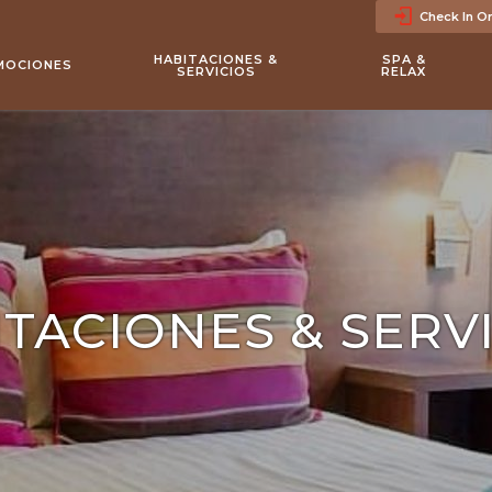
Check In On
a
2
adultos
•
1
habitación
HABITACIONES &
SPA &
MOCIONES
SERVICIOS
RELAX
TACIONES & SERV