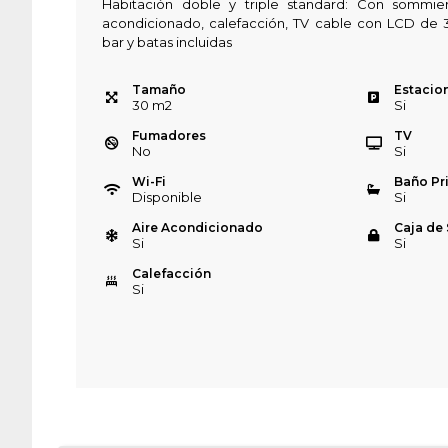
Habitación doble y triple standard: Con sommier
acondicionado, calefacción, TV cable con LCD de 32
bar y batas incluidas
Tamaño
Estacio
30
m
2
Si
Fumadores
TV
No
Si
Wi-Fi
Baño Pr
Disponible
Si
Aire Acondicionado
Caja de
Si
Si
Calefacción
Si