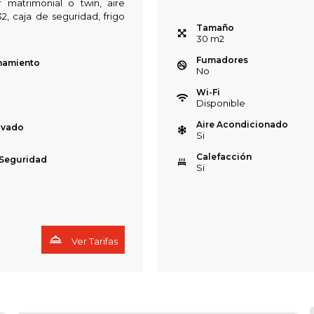
 matrimonial o twin, aire
, caja de seguridad, frigo
Tamaño
30
m
2
Fumadores
namiento
No
Wi-Fi
Disponible
Aire Acondicionado
ivado
Si
Calefacción
 Seguridad
Si
Ver Tarifas