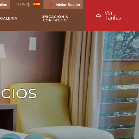
ARS $
line
Iniciar Sesión
VER TARIFAS
Ver
UBICACIÓN &
Tarifas
GALERÍA
CONTACTO
ICIOS