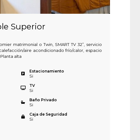
le Superior
omier matrimonial o Twin, SMART TV 32”, servicio
calefacción/aire acondicionado frío/calor, espacio
 Planta alta
Estacionamiento
Si
TV
Si
Baño Privado
Si
Caja de Seguridad
Si