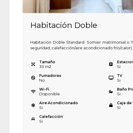
Habitación Doble
Habitación Doble Standard: Somier matrimonial o T
seguridad, calefacción/aire acondicionado frío/calor)
Tamaño
Estacio
30
m
2
Si
Fumadores
TV
No
Si
Wi-Fi
Baño Pr
Disponible
Si
Aire Acondicionado
Caja de
Si
Si
Calefacción
Si