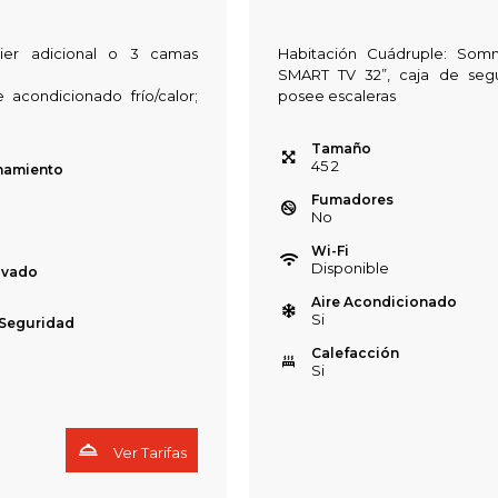
mier adicional o 3 camas
Habitación Cuádruple: Somm
SMART TV 32”, caja de segur
 acondicionado frío/calor;
posee escaleras
Tamaño
45
2
namiento
Fumadores
No
Wi-Fi
Disponible
ivado
Aire Acondicionado
Si
 Seguridad
Calefacción
Si
Ver Tarifas