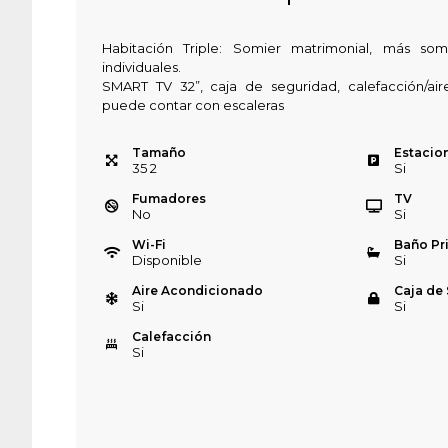
Habitación Triple: Somier matrimonial, más so
individuales.
SMART TV 32”, caja de seguridad, calefacción/aire
puede contar con escaleras
Tamaño
Estacio
35
2
Si
Fumadores
TV
No
Si
Wi-Fi
Baño Pr
Disponible
Si
Aire Acondicionado
Caja de
Si
Si
Calefacción
Si