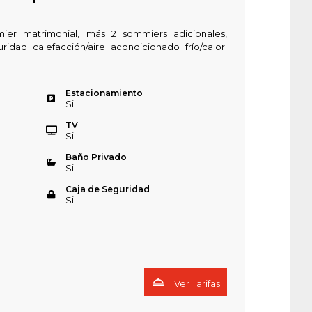
ier matrimonial, más 2 sommiers adicionales,
idad calefacción/aire acondicionado frío/calor;
Estacionamiento
Si
TV
Si
Baño Privado
Si
Caja de Seguridad
Si
Ver Tarifas