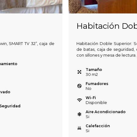
Habitación Dob
win, SMART TV 32”, caja de
Habitación Doble Superior: S
de batas, caja de seguridad, 
con sillones y mesa de lectura.
namiento
Tamaño
30
m
2
Fumadores
No
ivado
Wi-Fi
Disponible
 Seguridad
Aire Acondicionado
Si
Calefacción
Si